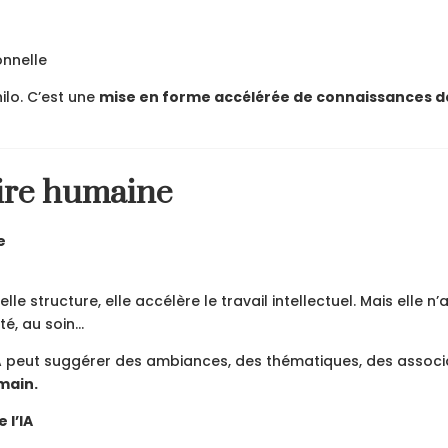
onnelle
hilo. C’est une
mise en forme accélérée de connaissances d
aire humaine
e
 elle structure, elle accélère le travail intellectuel. Mais elle
, au soin...
IA peut suggérer des ambiances, des thématiques, des associati
umain.
 l’IA