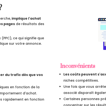
?
herche,
implique l'achat
des pages
de résultats des
c
(PPC), ce qui signifie que
lique sur votre annonce.
Inconvénients
Les coûts peuvent s'a
er du trafic dès que vos
niches compétitives.
Une fois que vous arrête
iques en fonction de la
associé disparaît égale
comportement d'achat.
Certaines personnes pré
s rapidement en fonction
concentrer sur les résul