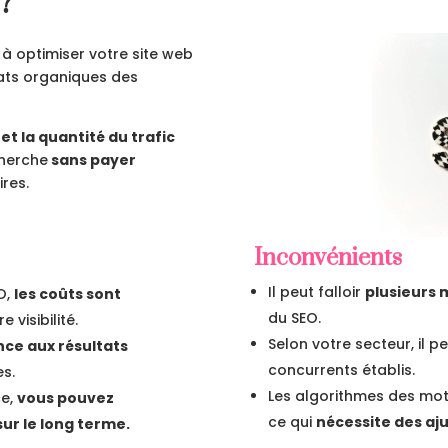
?
 à optimiser votre site web
tats organiques des
 et la quantité du trafic
cherche
sans payer
res.
Inconvénients
Il peut falloir
plusieurs 
O,
les coûts sont
du SEO.
 visibilité.
Selon votre secteur, il pe
nce aux résultats
concurrents établis.
es.
Les algorithmes des mo
ce,
vous pouvez
ce qui
nécessite des aju
sur le long terme.